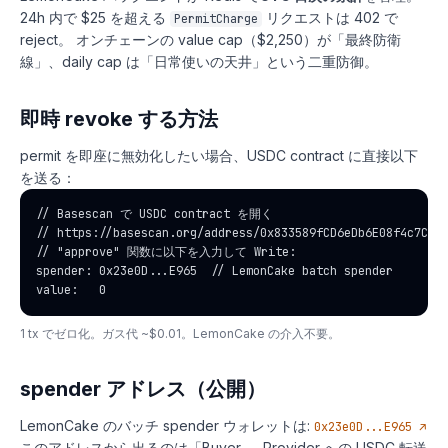
24h 内で $25 を超える
リクエストは 402 で
PermitCharge
reject。 オンチェーンの value cap（$2,250）が「最終防衛
線」、daily cap は「日常使いの天井」という二重防御。
即時 revoke する方法
permit を即座に無効化したい場合、USDC contract に直接以下
を送る：
// Basescan で USDC contract を開く

// https://basescan.org/address/0x833589fCD6eDb6E08f4c7C32D
// "approve" 関数に以下を入力して Write:

spender: 0x23e0D...E965  // LemonCake batch spender

value:   0
1 tx でゼロ化。ガス代 ~$0.01。LemonCake の介入不要。
spender アドレス（公開）
LemonCake のバッチ spender ウォレットは:
0x23e0D...E965 ↗
このアドレスから出るのは「Buyer → Provider への USDC 転送