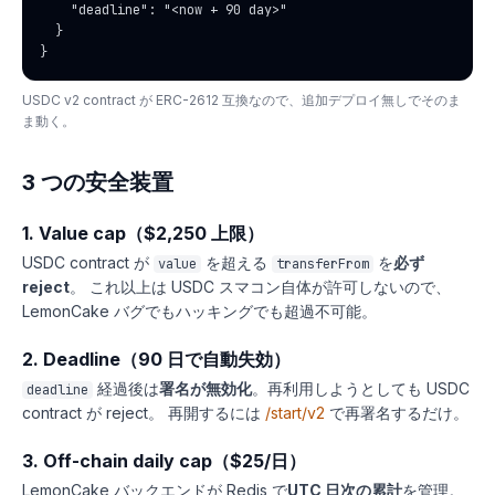
    "deadline": "<now + 90 day>"

  }

}
USDC v2 contract が ERC-2612 互換なので、追加デプロイ無しでそのま
ま動く。
3 つの安全装置
1. Value cap（$2,250 上限）
USDC contract が
を超える
を
必ず
value
transferFrom
reject
。 これ以上は USDC スマコン自体が許可しないので、
LemonCake バグでもハッキングでも超過不可能。
2. Deadline（90 日で自動失効）
経過後は
署名が無効化
。再利用しようとしても USDC
deadline
contract が reject。 再開するには
/start/v2
で再署名するだけ。
3. Off-chain daily cap（$25/日）
LemonCake バックエンドが Redis で
UTC 日次の累計
を管理。