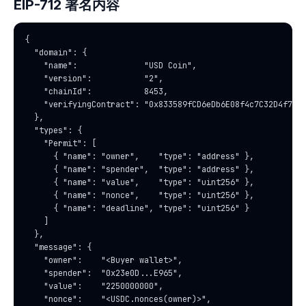
EIP-712 署名内容
{

  "domain": {

    "name":              "USD Coin",

    "version":           "2",

    "chainId":           8453,                           //
    "verifyingContract": "0x833589fCD6eDb6E08f4c7C32D4f71b5
  },

  "types": {

    "Permit": [

      { "name": "owner",    "type": "address" },

      { "name": "spender",  "type": "address" },

      { "name": "value",    "type": "uint256" },

      { "name": "nonce",    "type": "uint256" },

      { "name": "deadline", "type": "uint256" }

    ]

  },

  "message": {

    "owner":    "<Buyer wallet>",

    "spender":  "0x23e0D...E965",                       // 
    "value":    "2250000000",                            //
    "nonce":    "<USDC.nonces(owner)>",
