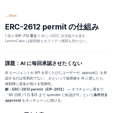
← Docs
ERC-2612 permit の仕組み
1 度の
EIP-712 署名
で AI に USDC 決済能力を渡す。
LemonCake は秘密鍵もカストディ権限も持たない。
課題：AI に毎回承認させたくない
AI エージェントが API を叩くたびにユーザーが
を承
approve()
認するのは現実的でない。 かといって秘密鍵を AI に渡したら、
無制限に資金が抜ける危険性。
解：ERC-2612 permit（EIP-2612）
— オフチェーン署名で
「90 日間 / 1 日 $25 まで spender に転送許可」という
条件付き
approval
をオンチェーンに焼ける。