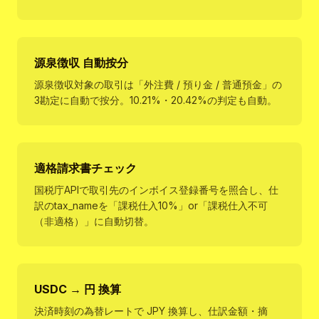
源泉徴収 自動按分
源泉徴収対象の取引は「外注費 / 預り金 / 普通預金」の
3勘定に自動で按分。10.21%・20.42%の判定も自動。
適格請求書チェック
国税庁APIで取引先のインボイス登録番号を照合し、仕
訳のtax_nameを「課税仕入10%」or「課税仕入不可
（非適格）」に自動切替。
USDC → 円 換算
決済時刻の為替レートで JPY 換算し、仕訳金額・摘