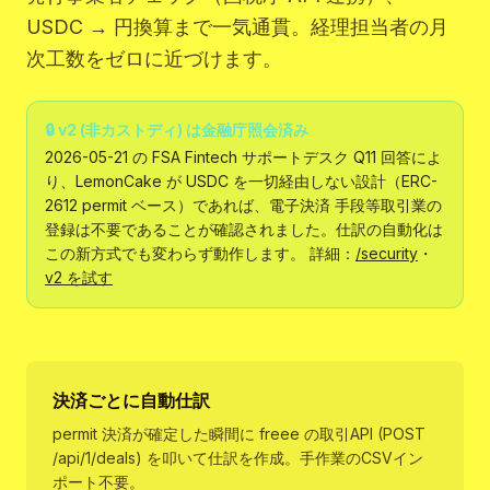
USDC → 円換算まで一気通貫。経理担当者の月
次工数をゼロに近づけます。
🔒 v2 (非カストディ) は金融庁照会済み
2026-05-21 の FSA Fintech サポートデスク Q11 回答によ
り、LemonCake が USDC を一切経由しない設計（ERC-
2612 permit ベース）であれば、電子決済 手段等取引業の
登録は不要であることが確認されました。仕訳の自動化は
この新方式でも変わらず動作します。 詳細：
/security
・
v2 を試す
決済ごとに自動仕訳
permit 決済が確定した瞬間に freee の取引API (POST
/api/1/deals) を叩いて仕訳を作成。手作業のCSVイン
ポート不要。