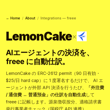
← Home
/
About
/
Integrations — freee
LemonCake
×
AIエージェントの決済を、
freee に自動仕訳。
LemonCake の ERC-2612 permit（90 日有効・
$25/日 hard cap）に 1 度署名するだけで、 AI エ
ージェントが外部 API 決済を行うたび、
「外注費
/ 通信費 ↔ 普通預金」の仕訳を自動生成
して
freee に記帳します。源泉徴収按分、適格請求書
発行事業者チェック（国税庁 API 連携）、